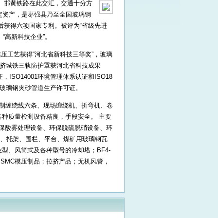
、邯黄铁路在此交汇，交通十分方
固定资产，是枣强县乃至全国玻璃钢
后获得六项国家专利。被评为“省级先进
、“高新科技企业”。
压工艺获得“河北省新科技三等奖”，玻璃
拉挤城铁三轨防护罩获河北省科技成果
ISO14001环境管理体系认证和ISO18
和玻璃钢夹砂管道生产许可证。
控制缠绕线六条、现场缠绕机、折弯机、卷
种质量检测设备精良，手段安全。 主要
环保酸雾处理设备、环保脱硫脱硝设备、环
梯、托架、围栏、平台、煤矿用玻璃钢瓦
型、风筒式及各种型号的冷却塔；BF4-
、SMC模压制品；拉挤产品；无机风管，