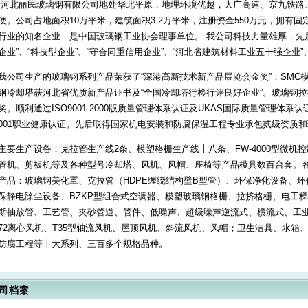
河北丽民玻璃钢有限公司地处华北平原，地理环境优越，大广高速、京九铁路
便。公司占地面积10万平米，建筑面积3.2万平米，注册资金550万元，拥有
行业的知名企业，是中国玻璃钢工业协会理事单位。 我公司科技力量雄厚，先
企业”、“科技型企业”、“守合同重信用企业”、“河北省建筑材料工业五十强企业”
我公司生产的玻璃钢系列产品荣获了“深港高新技术新产品展览会金奖”；SMC模
钢冷却塔获河北省优质新产品证书及“全国冷却塔行检行评良好企业”。玻璃钢
奖。顺利通过ISO9001:2000版质量管理体系认证及UKAS国际质量管理体系认证，
001职业健康认证。先后取得国家机电安装和防腐保温工程专业承包贰级资质
主要生产设备：克拉管生产线2条、模塑格栅生产线十八条、FW-4000型微机
管机、剪板机等及各种型号冷却塔、风机、风帽、座椅等产品模具数百台套。各
产品：玻璃钢美化罩、克拉管（HDPE缠绕结构壁B型管）、环保净化设备、
保静电除尘设备、BZKP型组合式空调器、模塑玻璃钢格栅、拉挤格栅、电工
斯抽放管、工艺管、夹砂管道、管件、低噪声、超级噪声逆流式、横流式、工业
72离心风机、T35型轴流风机、屋顶风机、斜流风机、风帽；卫生洁具、水箱
防腐工程等十大系列、三百多个规格品种。
司档案