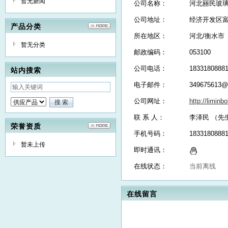
暂无新闻
公司名称：
河北丽民玻
公司地址：
经济开发区富
产品分类
所在地区：
河北/衡水市
暂无分类
邮政编码：
053100
公司电话：
1833180888
站内搜索
电子邮件：
349675613@
公司网址：
http://limin
联 系 人：
李泽民 （先
荣誉资质
手机号码：
1833180888
暂未上传
即时通讯：
在线状态：
当前离线
在线留言