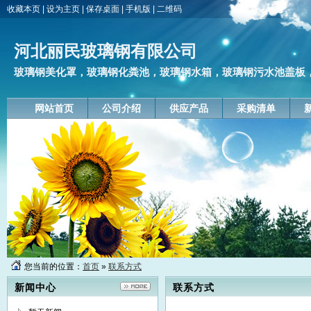
收藏本页
|
设为主页
|
保存桌面
|
手机版
|
二维码
河北丽民玻璃钢有限公司
玻璃钢美化罩，玻璃钢化粪池，玻璃钢水箱，玻璃钢污水池盖板，玻
网站首页
公司介绍
供应产品
采购清单
您当前的位置：
首页
»
联系方式
新闻中心
联系方式